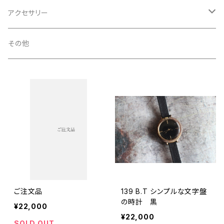
大きめの時計 (ケース直径35ミリ以上)
アクセサリー
中くらいの時計 (ケース直径25〜34ミリ)
ピアス
その他
小さめの時計 (ケース直径24ミリ以下)
ノンホールピアス
イヤリング
ヘアクリップ
ネックレス
ご注文品
139 B.T シンプルな文字盤
ヘアゴム
の時計 黒
¥22,000
¥22,000
SOLD OUT