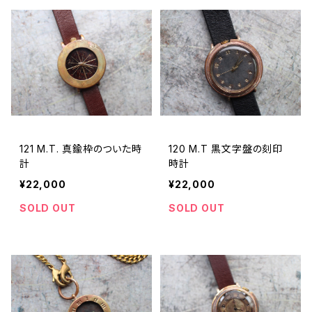
121 M.T. 真鍮枠のついた時
120 M.T 黒文字盤の刻印
計
時計
¥22,000
¥22,000
SOLD OUT
SOLD OUT